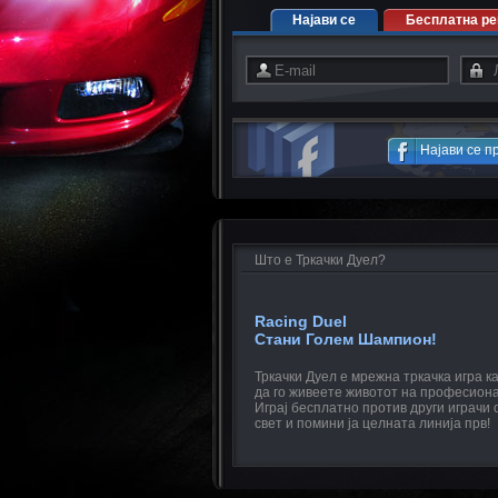
Најави се
Бесплатна ре
Најави се п
Што е Тркачки Дуел?
Racing Duel
Стани Голем Шампион!
Тркачки Дуел е мрежна тркачка игра 
да го живеете животот на професиона
Играј бесплатно против други играчи 
свет и помини ја целната линија прв!