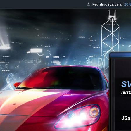
Registruoti žaidėjai:
20 
SV
Į INT
Jūs