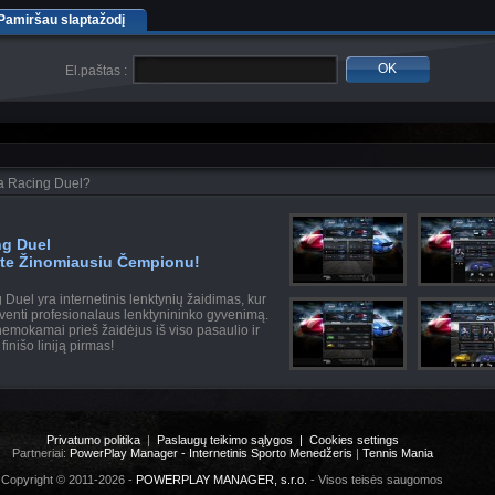
Pamiršau slaptažodį
OK
El.paštas :
a Racing Duel?
ng Duel
ite Žinomiausiu Čempionu!
 Duel yra internetinis lenktynių žaidimas, kur
yventi profesionalaus lenktynininko gyvenimą.
nemokamai prieš žaidėjus iš viso pasaulio ir
finišo liniją pirmas!
Privatumo politika
|
Paslaugų teikimo sąlygos |
Cookies settings
Partneriai:
PowerPlay Manager - Internetinis Sporto Menedžeris
|
Tennis Mania
Copyright © 2011-2026 -
POWERPLAY MANAGER, s.r.o.
- Visos teisės saugomos