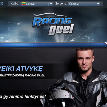
Kalba:
Serveris:
832
Lietuvių
Čekija 2
EIKI ATVYKĘ
ERNETINĮ ŽAIDIMĄ RACING DUEL
ų gyvenimo lenktynės!