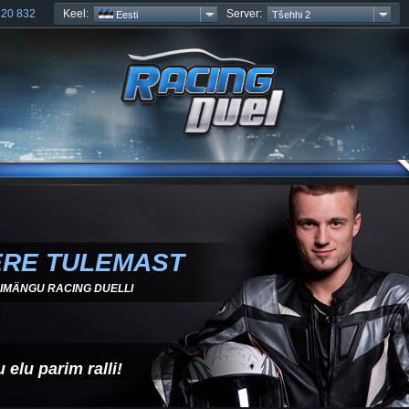
Keel:
Server:
:
20 832
Eesti
Tšehhi 2
ERE TULEMAST
IMÄNGU RACING DUELLI
 elu parim ralli!