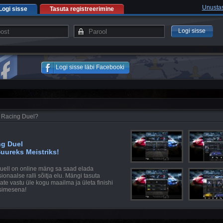
Unustas
Logi sisse
Tasuta registreerimine
Logi sisse
Logi sisse läbi Facebooki
 Racing Duel?
ng Duel
uureks Meistriks!
Duell on online mäng sa saad elada
ionaalse ralli sõitja elu. Mängi tasuta
ate vastu üle kogu maailma ja ületa finishi
simesena!