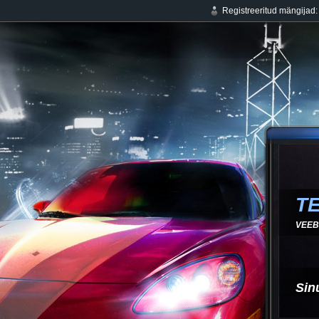
Registreeritud mängijad
T
VEEB
Sinu