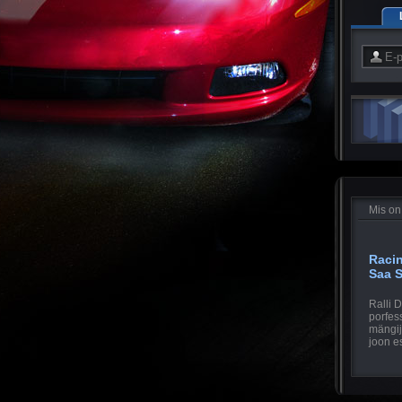
Mis on
Raci
Saa S
Ralli 
porfess
mängij
joon e