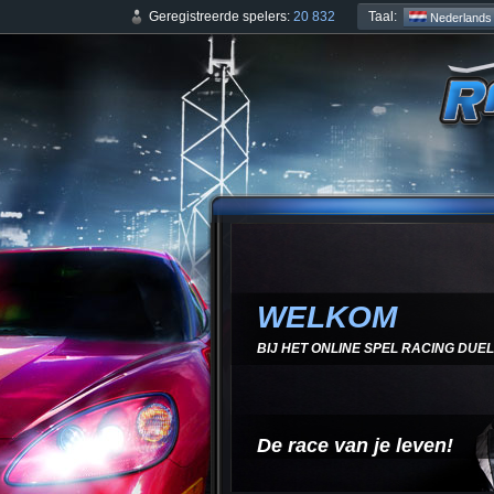
Taal:
Geregistreerde spelers:
20 832
Nederlands
WELKOM
BIJ HET ONLINE SPEL RACING DUEL
De race van je leven!