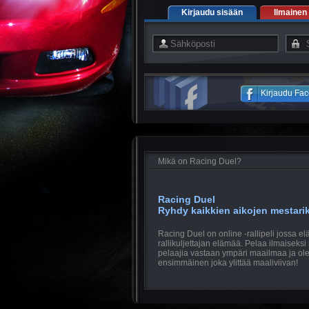
Kirjaudu sisään
Ilmainen
Kirjaudu Fac
Mikä on Racing Duel?
Racing Duel
Ryhdy kaikkien aikojen mestarik
Racing Duel on online -rallipeli jossa el
rallikuljettajan elämää. Pelaa ilmaiseksi
pelaajia vastaan ympäri maailmaa ja ol
ensimmäinen joka ylittää maaliviivan!