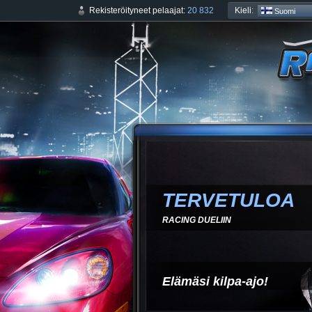
Kieli:
Rekisteröityneet pelaajat:
20 832
Suomi
TERVETULOA
RACING DUELIIN
Elämäsi kilpa-ajo!